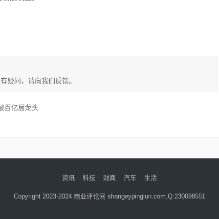
容有疑问，请向我们反馈。
破百亿居龙头
资讯
科技
财商
汽车
生活
Copyright 2023-2024 商业评论网 shangeypinglun.com,Q:230098551