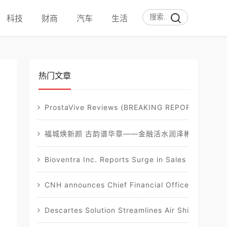
科技
财商
汽车
生活
热门文章
ProstaVive Reviews (BREAKING REPORT): Must-Re
福城焕新颜 古韵谱华章——金融活水润泽郴州乡村振
Bioventra Inc. Reports Surge in Sales of Flags
CNH announces Chief Financial Officer transitio
Descartes Solution Streamlines Air Shipment D