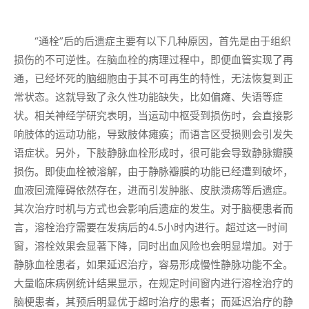
“通栓”后的后遗症主要有以下几种原因，首先是由于组织
损伤的不可逆性。在脑血栓的病理过程中，即便血管实现了再
通，已经坏死的脑细胞由于其不可再生的特性，无法恢复到正
常状态。这就导致了永久性功能缺失，比如偏瘫、失语等症
状。相关神经学研究表明，当运动中枢受到损伤时，会直接影
响肢体的运动功能，导致肢体瘫痪；而语言区受损则会引发失
语症状。另外，下肢静脉血栓形成时，很可能会导致静脉瓣膜
损伤。即使血栓被溶解，由于静脉瓣膜的功能已经遭到破坏，
血液回流障碍依然存在，进而引发肿胀、皮肤溃疡等后遗症。
其次治疗时机与方式也会影响后遗症的发生。对于脑梗患者而
言，溶栓治疗需要在发病后的4.5小时内进行。超过这一时间
窗，溶栓效果会显著下降，同时出血风险也会明显增加。对于
静脉血栓患者，如果延迟治疗，容易形成慢性静脉功能不全。
大量临床病例统计结果显示，在规定时间窗内进行溶栓治疗的
脑梗患者，其预后明显优于超时治疗的患者；而延迟治疗的静