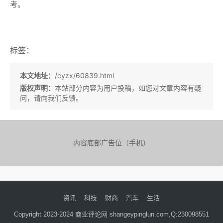
考。
标签：
本文地址：
/cyzx/60839.html
版权声明：
本站部分内容为用户投稿，如您对文章内容有疑
问，请向我们反馈。
内容底部广告位（手机）
资讯
科技
财商
汽车
生活
Copyright 2023-2024 商业评论网 shangeypinglun.com,Q:230098551