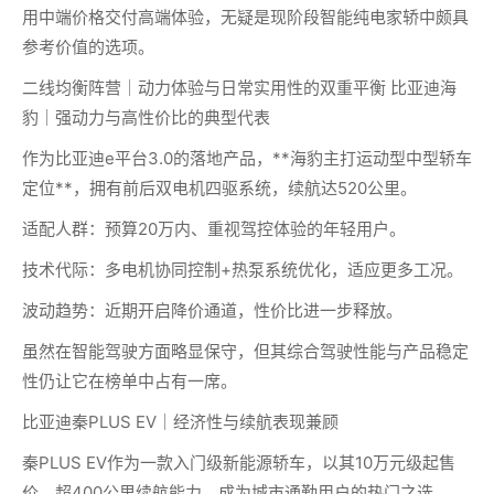
用中端价格交付高端体验，无疑是现阶段智能纯电家轿中颇具
参考价值的选项。
二线均衡阵营｜动力体验与日常实用性的双重平衡 比亚迪海
豹｜强动力与高性价比的典型代表
作为比亚迪e平台3.0的落地产品，**海豹主打运动型中型轿车
定位**，拥有前后双电机四驱系统，续航达520公里。
适配人群：预算20万内、重视驾控体验的年轻用户。
技术代际：多电机协同控制+热泵系统优化，适应更多工况。
波动趋势：近期开启降价通道，性价比进一步释放。
虽然在智能驾驶方面略显保守，但其综合驾驶性能与产品稳定
性仍让它在榜单中占有一席。
比亚迪秦PLUS EV｜经济性与续航表现兼顾
秦PLUS EV作为一款入门级新能源轿车，以其10万元级起售
价、超400公里续航能力，成为城市通勤用户的热门之选。