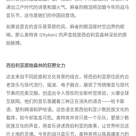
递出江户时代的诗意和烟火气。麻雀的眼泪将加盟今年的战马
音乐节，这也是她们的中国初登场。
如果说恩吉的音乐是草原的风、麻雀的眼泪是时空边界的呢
喃，那么奥特肯 (Otyken) 的声音就是西伯利亚森林深处的原
始脉搏。
西伯利亚原始森林的狂野女力
这支来自不同民族和文化背景的组合，将西伯利亚原住民的古
老音乐与现代流行、摇滚、电子融合，展现了传统喉音与现代
节奏的完美交融，创造出令人惊叹的全新听觉体验，火爆全球
互联网。他们的音乐里藏着三种正在消失的语言——哈卡斯
语、楚利姆语和萨哈语。这些语言是西伯利亚少数民族文化的
载体，如今却岌岌可危。奥特肯并非只是一个乐队，更是少数
民族文化的声音，用音乐讲述西伯利亚的故事，让世界听见这
片土地的灵魂。今年的战马音乐节，奥特肯将以极具爆发力的