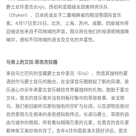
爵士女伶恩吉(Enji)、西伯利亚超级女团奥特肯乐队
（Otyken）、日本民谣女子二重唱麻雀的眼泪等国际音乐
家。4月17日至25日，北京、上海、苏州、成都，四座城市将
迎接这些来自不同地域的声音，观众将在他们的母语呢喃或嘶
喊中，感知不同地域的语言及文化的丰富性。
马背上的艾拉·菲茨杰拉德
来自乌兰巴托的宝藏爵士女伶恩吉（Enji），凭借其独特的蒙
语创作与爵士音乐的融合，在全球音乐圈掀起了新的风潮，是
乐迷心中近年来蒙古音乐献给世界最独特的礼物。脱胎于蒙古
文化，恩吉的音乐里并没有刻板印象中的草原叙事、金戈铁
马，我们依旧能听见那份独有的空旷与壮阔，以及游牧民族对
自然景观与生俱来的亲密感知和传达。长调与爵士、草原的自
由与城市的微观，所有看似相隔万里的元素，在恩吉的音乐里
都神奇又美妙地共存了。去年4月中国首演大获好评后，恩吉