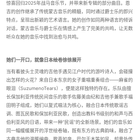
惊喜回归2025年战马音乐节，并带来新专辑的部分曲目。恩
吉的创作继承了传统蒙古音乐的精髓，同时通过爵士乐的即兴
特点，呈现出新颖的艺术语言。她的创作如同两种语言的倾诉
对话，蒙古音乐与爵士乐在情感上产生了完美的共鸣，让无数
听众在她的音乐中找到治愈与共鸣。
她们一开口，就像日本绘卷徐徐展开
当有着披头士灵魂的吉他手遇见江户时代的游吟诗人，会碰撞
出怎样的火花？来自日本东京的女子重唱重奏组合——麻雀的
眼泪（SuzumenoTears），便是这样独特的存在。乐队由擅
长保加利亚传统民间音乐的歌手佐藤美由纪和吉他手兼歌手福
田明子组成，她们以复式唱法为核心，融合日本传统歌谣古
调、图瓦民歌和保加利亚民歌，创造出教科书级别的和声与西
伯利亚风的日语，带来一种“民谣”的全新场景。她们的音乐如
同一幅缓缓展开的浮世绘卷轴，既有东方的古典韵味，融合了
古典吉他的温暖编曲，歌声如泉，巴尔干木笛如风，却意外传