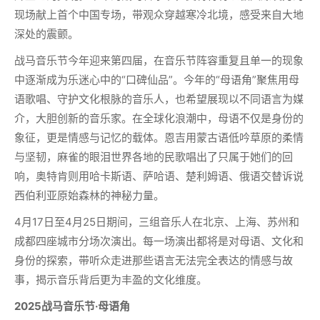
现场献上首个中国专场，带观众穿越寒冷北境，感受来自大地
深处的震颤。
战马音乐节今年迎来第四届，在音乐节阵容重复且单一的现象
中逐渐成为乐迷心中的“口碑仙品”。今年的“母语角”聚焦用母
语歌唱、守护文化根脉的音乐人，也希望展现以不同语言为媒
介，大胆创新的音乐家。在全球化浪潮中，母语不仅是身份的
象征，更是情感与记忆的载体。恩吉用蒙古语低吟草原的柔情
与坚韧，麻雀的眼泪世界各地的民歌唱出了只属于她们的回
响，奥特肯则用哈卡斯语、萨哈语、楚利姆语、俄语交替诉说
西伯利亚原始森林的神秘力量。
4月17日至4月25日期间，三组音乐人在北京、上海、苏州和
成都四座城市分场次演出。每一场演出都将是对母语、文化和
身份的探索，带听众走进那些语言无法完全表达的情感与故
事，揭示音乐背后更为丰盈的文化维度。
2025战马音乐节·母语角