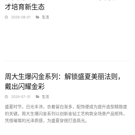
才培育新生态
2026-08-01
生活
当前，人工智能正深度融入数字文化产业全链条，成为培育新质生
产力、推动文化产业数字化转型升级的关键引擎。2026世界人工智
能大会（WAIC）首次设立AI影视专场论坛，集中展现了多模态生
周大生爆闪金系列：解锁盛夏美丽法则，
成、AI智能体、全自动内...
戴出闪耀金彩
2026-07-31
生活
盛夏时节，日光丰沛，衣着留白渐多，配饰便成为提升造型精致度
的关键。周大生爆闪金系列以创新金钻工艺构筑全场景产品矩阵，
凭借璀璨的光泽质感，为盛夏穿搭打造高光。