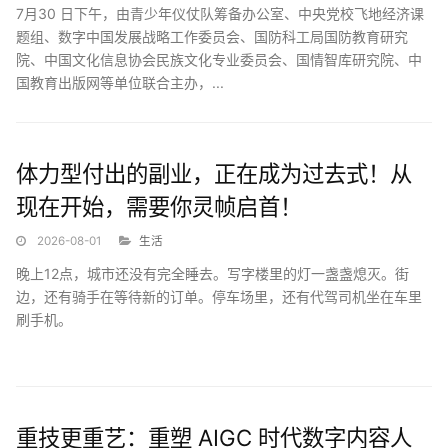
7月30 日下午，由青少年仪仗队筹备办公室、中央党校飞地经济课
题组、数字中国发展战略工作委员会、国防科工局国防教育研究
院、中国文化信息协会民族文化专业委员会、国情智库研究院、中
国教育出版网等单位联合主办，...
体力型付出的副业，正在成为过去式！从
现在开始，需要你灵帧启首！
2026-08-01
生活
晚上12点，城市还没有完全睡去。写字楼里的灯一盏盏熄灭。街
边，还有骑手在等待新的订单。停车场里，还有代驾司机坐在车里
刷手机。
他们都在等待下一笔收入。过去几年，中国有大量普通人靠副业增
加收入。有人下班跑...
重技更重艺：重塑 AIGC 时代数字内容人