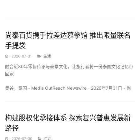
能源兴则产业兴，能源强则国家强。
尚泰百货携手拉差达慕拳馆 推出限量联名
面向新一轮能源革命和产业变革，构建新型能源体系、推动能源绿
手提袋
色低碳转型，既是保障国家能源安全的战略任务，也是培育...
2026-07-31
生活
融合近80年零售传承与泰拳文化，让旅行者将一份泰国文化记忆带
回家
曼谷，泰国 - Media OutReach Newswire - 2026年7月31日 - 尚
泰零售集团旗下尚泰百货（Central Department Store）携手泰国
代表性文化地标与泰拳...
构建股权化承接体系 探索复兴普惠发展新
路径
2026-07-30
生活