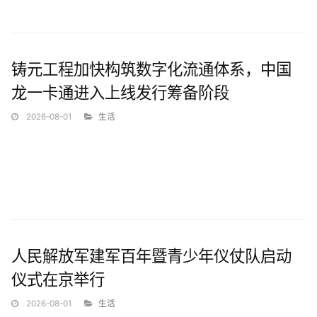
铸元工程加快构筑数字化流通体系
中国龙卡一卡通进入上线发行筹备阶段
铸元工程加快构筑数字化流通体系，中国
随着数字经济加速发展，全球支付体系、价值流通方式和跨境金融
服务正在经历深刻变革。数字技术与实体产业不断融合，支付工具
龙一卡通进入上线发行筹备阶段
由单一交易功...
2026-08-01
生活
铸元工程加快构筑数字化流通体系
中国龙一卡通进入上线发行筹备阶段
人民解放军建军百年暨青少年仪仗队启动
随着数字经济加速发展，全球支付体系、价值流通方式和跨境金融
服务正在经历深刻变革。数字技术与实体产业不断融合，支付工具
仪式在京举行
由单一交易功能...
2026-08-01
生活